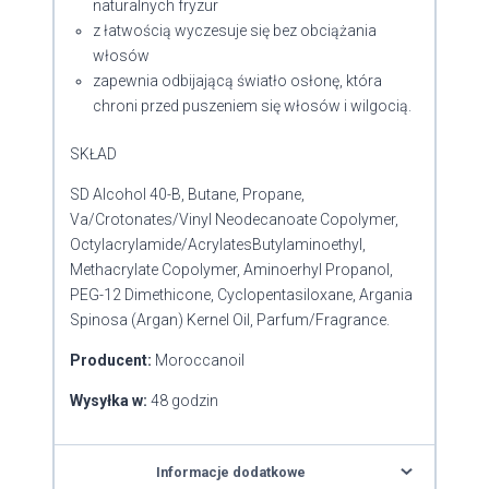
naturalnych fryzur
z łatwością wyczesuje się bez obciążania
włosów
zapewnia odbijającą światło osłonę, która
chroni przed puszeniem się włosów i wilgocią.
SKŁAD
SD Alcohol 40-B, Butane, Propane,
Va/Crotonates/Vinyl Neodecanoate Copolymer,
Octylacrylamide/AcrylatesButylaminoethyl,
Methacrylate Copolymer, Aminoerhyl Propanol,
PEG-12 Dimethicone, Cyclopentasiloxane, Argania
Spinosa (Argan) Kernel Oil, Parfum/Fragrance.
Producent:
Moroccanoil
Wysyłka w:
48 godzin
Informacje dodatkowe