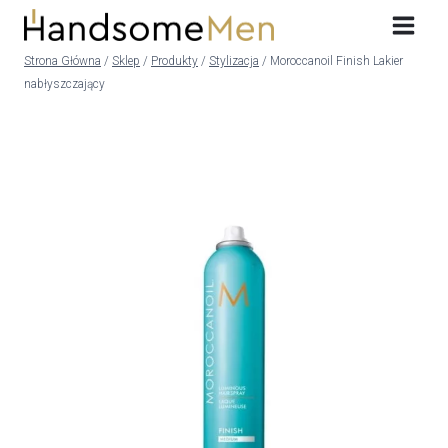
Przeskocz
do
treści
Strona Główna
/
Sklep
/
Produkty
/
Stylizacja
/
Moroccanoil Finish Lakier
nabłyszczający